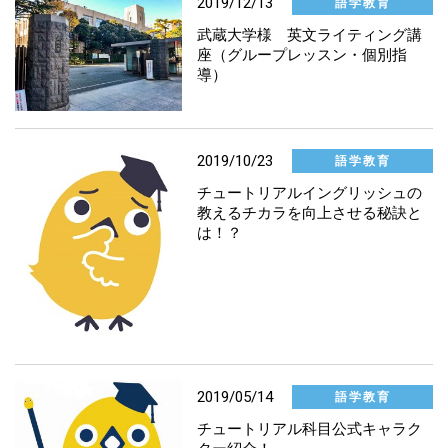
2019/12/13
語学教育
社会連携
武蔵大学様 英文ライティング講
座（グループレッスン・個別指
導）
大学業務
マーケティング室より
2019/10/23
語学教育
チュートリアルイングリッシュの
その他
教えるチカラを向上させる秘訣と
は！？
2019/05/14
語学教育
チュートリアル科目公式キャラク