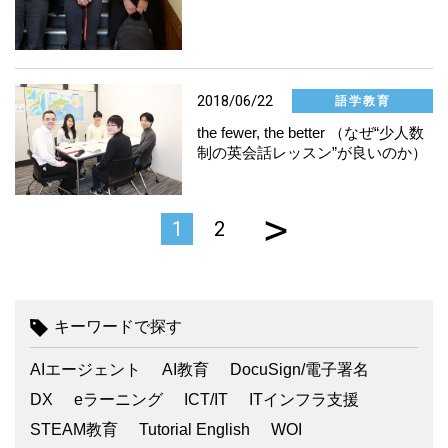
2018/06/22
語学教育
the fewer, the better （なぜ“少人数
制の英会話レッスン”が良いのか）
>
1
2
キーワードで探す
AIエージェント
AI教育
DocuSign/電子署名
DX
eラーニング
ICT/IT
ITインフラ支援
STEAM教育
Tutorial English
WOI