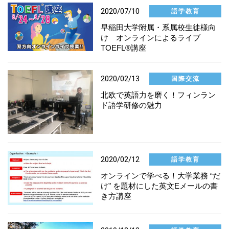
2020/07/10
語学教育
国際交流
早稲田大学附属・系属校生徒様向
け オンラインによるライブ
語学教育
TOEFL®講座
研究推進
2020/02/13
国際交流
北欧で英語力を磨く！フィンラン
人材育成
ド語学研修の魅力
社員
IT・DX推進
2020/02/12
語学教育
オンラインで学べる！大学業務 “だ
け” を題材にした英文Eメールの書
大学間交流
き方講座
イベント